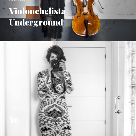
Violonchelista
Underground
Retratos
Yo