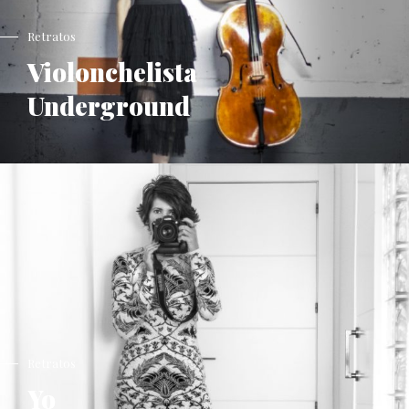
Retratos
Violonchelista
Underground
Retratos
Yo